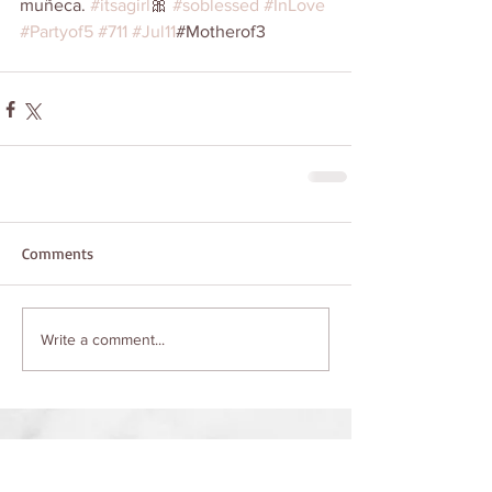
muñeca. 
#itsagirl
🎀 
#soblessed
#InLove
#Partyof5
#711
#Jul11
#Motherof3 
Comments
Write a comment...